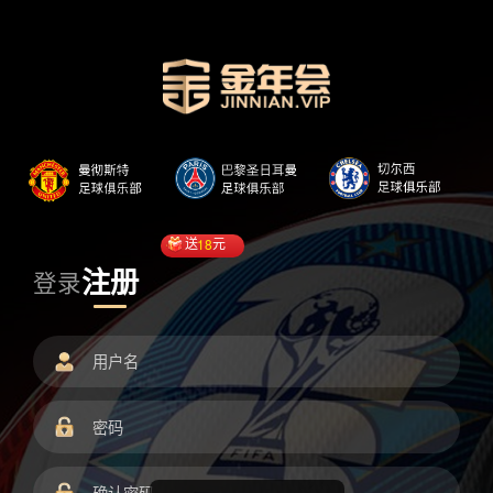
送
18
元
注册
登录